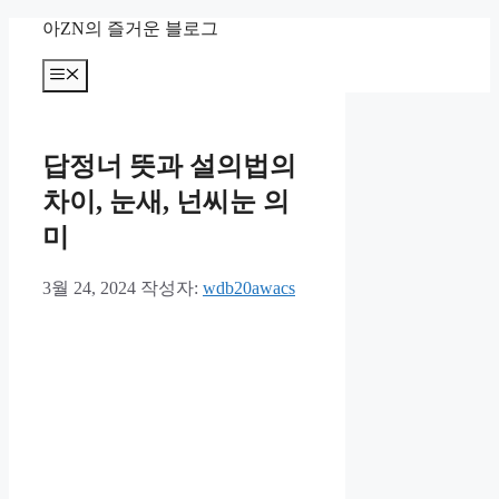
컨
아ZN의 즐거운 블로그
텐
츠
메
뉴
로
건
너
답정너 뜻과 설의법의
뛰
기
차이, 눈새, 넌씨눈 의
미
3월 24, 2024
작성자:
wdb20awacs