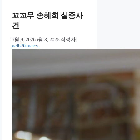
꼬꼬무 송혜희 실종사
건
5월 9, 2026
5월 8, 2026
작성자:
wdb20awacs