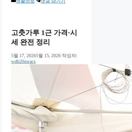
카
생활정보
댓글 남기기
테
고
리
고춧가루 1근 가격·시
세 완전 정리
5월 17, 2026
5월 15, 2026
작성자:
wdb20awacs