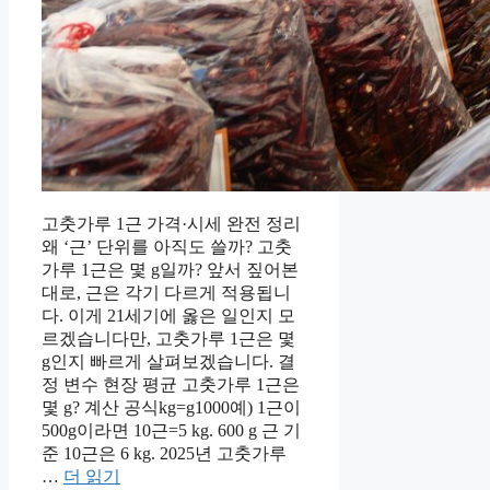
고춧가루 1근 가격·시세 완전 정리
왜 ‘근’ 단위를 아직도 쓸까? 고춧
가루 1근은 몇 g일까? 앞서 짚어본
대로, 근은 각기 다르게 적용됩니
다. 이게 21세기에 옳은 일인지 모
르겠습니다만, 고춧가루 1근은 몇
g인지 빠르게 살펴보겠습니다. 결
정 변수 현장 평균 고춧가루 1근은
몇 g? 계산 공식kg=g1000예) 1근이
500g이라면 10근=5 kg. 600 g 근 기
준 10근은 6 kg. 2025년 고춧가루
…
더 읽기