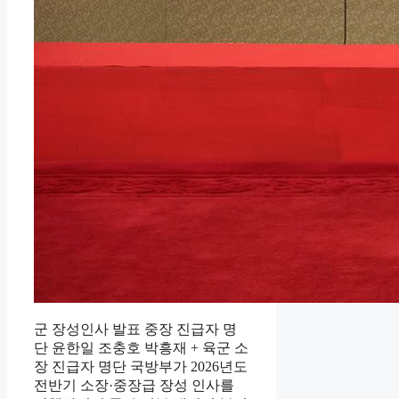
군 장성인사 발표 중장 진급자 명
단 윤한일 조충호 박흥재 + 육군 소
장 진급자 명단 국방부가 2026년도
전반기 소장·중장급 장성 인사를