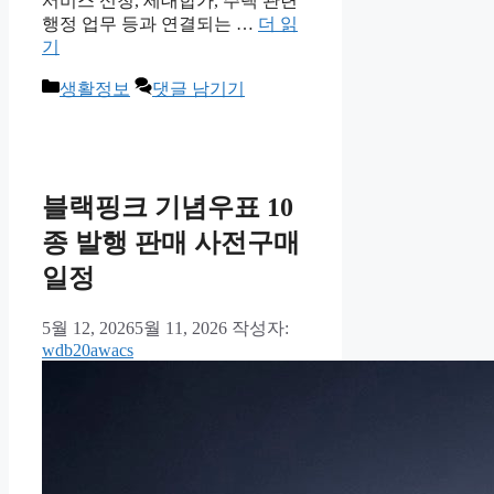
서비스 신청, 세대합가, 주택 관련
행정 업무 등과 연결되는 …
더 읽
기
카
생활정보
댓글 남기기
테
고
리
블랙핑크 기념우표 10
종 발행 판매 사전구매
일정
5월 12, 2026
5월 11, 2026
작성자:
wdb20awacs