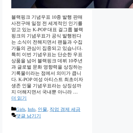
블랙핑크 기념우표 10종 발행 판매
사전구매 일정 전 세계적인 인기를
얻고 있는 K-POP 대표 걸그룹 블랙
핑크의 기념우표가 공식 발행된다
는 소식이 전해지면서 팬들과 수집
가들의 관심이 집중되고 있습니다.
특히 이번 기념우표는 단순한 우표
상품을 넘어 블랙핑크 데뷔 10주년
과 글로벌 문화 영향력을 상징하는
기록물이라는 점에서 의미가 큽니
다. K-POP 여성 아티스트 최초이자
생존 인물 기념우표라는 상징성까
지 더해지면서 국내뿐 아니라 …
더 읽기
카
Girls
,
Info
,
인물
,
직업 경제 세금
테
댓글 남기기
고
리