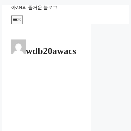
컨
아ZN의 즐거운 블로그
텐
츠
메
뉴
로
건
너
뛰
wdb20awacs
기