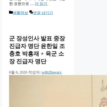
한 표현으로 …
더 읽기
카
생활정보
댓글 남기기
테
고
리
군 장성인사 발표 중장
진급자 명단 윤한일 조
충호 박흥재 + 육군 소
장 진급자 명단
6월 6, 2026
작성자:
wdb20awacs