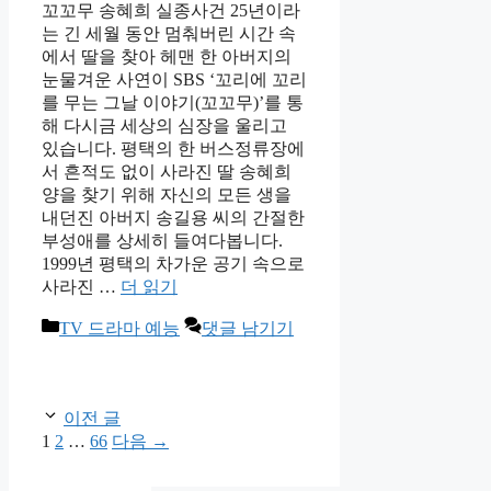
꼬꼬무 송혜희 실종사건 25년이라
는 긴 세월 동안 멈춰버린 시간 속
에서 딸을 찾아 헤맨 한 아버지의
눈물겨운 사연이 SBS ‘꼬리에 꼬리
를 무는 그날 이야기(꼬꼬무)’를 통
해 다시금 세상의 심장을 울리고
있습니다. 평택의 한 버스정류장에
서 흔적도 없이 사라진 딸 송혜희
양을 찾기 위해 자신의 모든 생을
내던진 아버지 송길용 씨의 간절한
부성애를 상세히 들여다봅니다.
1999년 평택의 차가운 공기 속으로
사라진 …
더 읽기
카
TV 드라마 예능
댓글 남기기
테
고
리
이전 글
페
페
페
1
2
…
66
다음
→
이
이
이
지
지
지