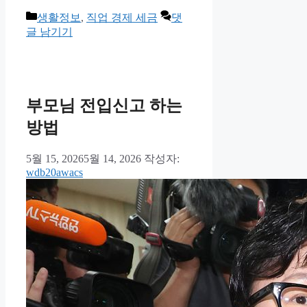
카
생활정보
,
직업 경제 세금
댓
테
글 남기기
고
리
부모님 전입신고 하는
방법
5월 15, 2026
5월 14, 2026
작성자:
wdb20awacs