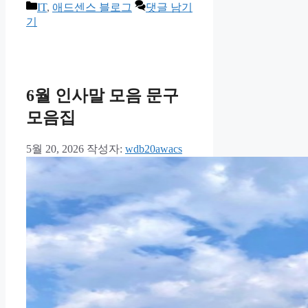
카
IT
,
애드센스 블로그
댓글 남기
테
기
고
리
6월 인사말 모음 문구
모음집
5월 20, 2026
작성자:
wdb20awacs