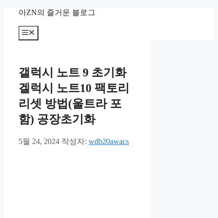
컨
아ZN의 즐거운 블로그
텐
츠
메
뉴
로
건
너
갤럭시 노트 9 초기화
뛰
기
겔럭시 노트10 팩토리
리셋 방법(울트라 포
함) 공장초기화
5월 24, 2024
작성자:
wdb20awacs