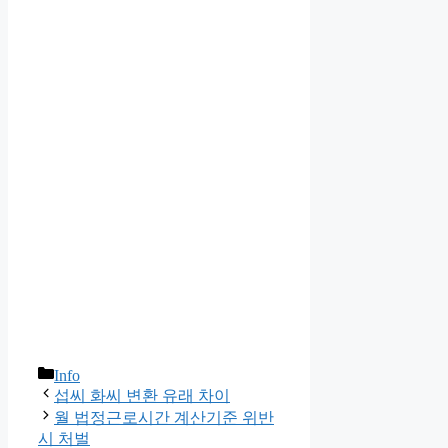
카
Info
테
섭씨 화씨 변환 유래 차이
고
월 법정근로시간 계산기준 위반
리
시 처벌