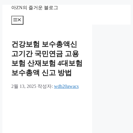
컨
아ZN의 즐거운 블로그
텐
츠
메
뉴
로
건
너
건강보험 보수총액신
뛰
기
고기간 국민연금 고용
보험 산재보험 4대보험
보수총액 신고 방법
2월 13, 2025
작성자:
wdb20awacs