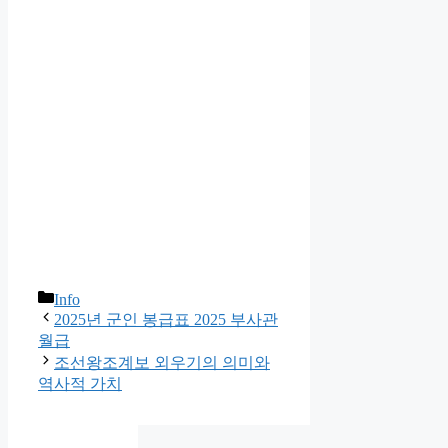
카
Info
테
2025년 군인 봉급표 2025 부사관
고
월급
리
조선왕조계보 외우기의 의미와
역사적 가치