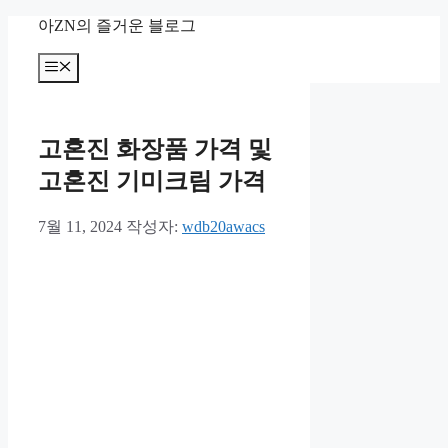
컨
아ZN의 즐거운 블로그
텐
츠
메
뉴
로
건
너
고혼진 화장품 가격 및
뛰
기
고혼진 기미크림 가격
7월 11, 2024
작성자:
wdb20awacs