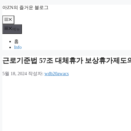
컨
아ZN의 즐거운 블로그
텐
츠
메
뉴
로
메뉴
건
너
홈
뛰
Info
기
근로기준법 57조 대체휴가 보상휴가제도
5월 18, 2024
작성자:
wdb20awacs