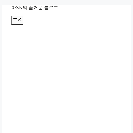
컨
아ZN의 즐거운 블로그
텐
츠
메
뉴
로
건
너
뛰
기