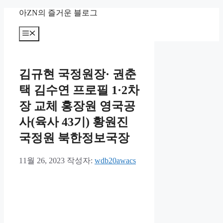
컨
아ZN의 즐거운 블로그
텐
츠
메
뉴
로
건
너
김규현 국정원장· 권춘
뛰
기
택 김수연 프로필 1·2차
장 교체 홍장원 영국공
사(육사 43기) 황원진
국정원 북한정보국장
11월 26, 2023
작성자:
wdb20awacs