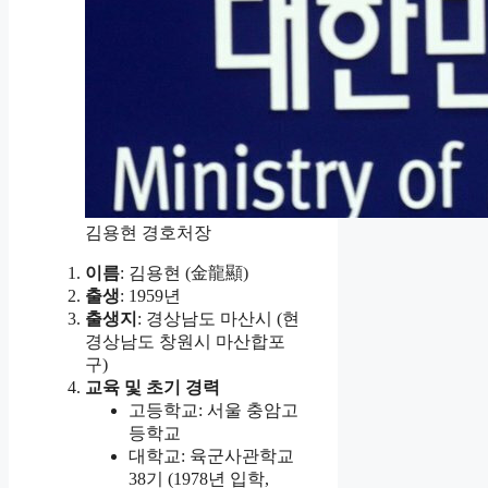
김용현 경호처장
이름
: 김용현 (金龍顯)
출생
: 1959년
출생지
: 경상남도 마산시 (현
경상남도 창원시 마산합포
구)
교육 및 초기 경력
고등학교: 서울 충암고
등학교
대학교: 육군사관학교
38기 (1978년 입학,