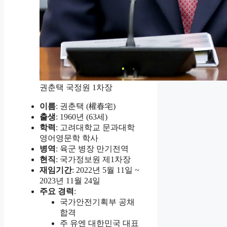
권춘택 국정원 1차장
이름
: 권춘택 (權春宅)
출생
: 1960년 (63세)
학력
: 고려대학교 문과대학
영어영문학 학사
병역
: 육군 병장 만기전역
현직
: 국가정보원 제1차장
재임기간
: 2022년 5월 11일 ~
2023년 11월 24일
주요 경력
:
국가안전기획부 공채
합격
주 유엔 대한민국 대표