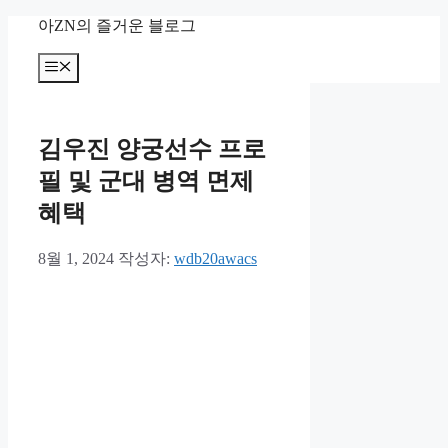
컨
아ZN의 즐거운 블로그
텐
츠
메
뉴
로
건
너
김우진 양궁선수 프로
뛰
기
필 및 군대 병역 면제
혜택
8월 1, 2024
작성자:
wdb20awacs