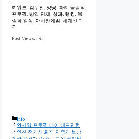
키워드
: 김우진, 양궁, 파리 올림픽,
프로필, 병역 면제, 성과, 랭킹, 올
림픽 일정, 아시안게임, 세계선수
권
Post Views:
392
카
Info
테
안세영 프로필 나이 배드민턴
고
인천 전기차 화재 차종과 보상
리
청라 풍경채 아파트 보상 공방의