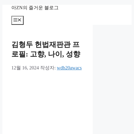
컨
아ZN의 즐거운 블로그
텐
츠
메
뉴
로
건
너
김형두 헌법재판관 프
뛰
기
로필: 고향, 나이, 성향
12월 16, 2024
작성자:
wdb20awacs