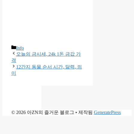
카
Info
테
오늘의 금시세, 24k 1돈 금값 가
고
격
리
12간지 동물 순서 시간, 달력, 의
미
© 2026 아ZN의 즐거운 블로그
• 제작됨
GeneratePress