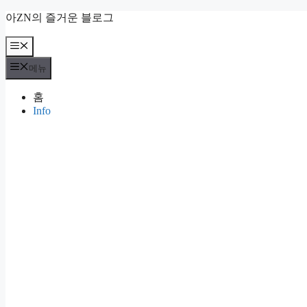
컨
아ZN의 즐거운 블로그
텐
츠
메
뉴
로
메뉴
건
너
홈
뛰
Info
기