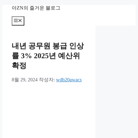
컨
아ZN의 즐거운 블로그
텐
츠
메
뉴
로
건
너
내년 공무원 봉급 인상
뛰
기
률 3% 2025년 예산위
확정
8월 29, 2024
작성자:
wdb20awacs