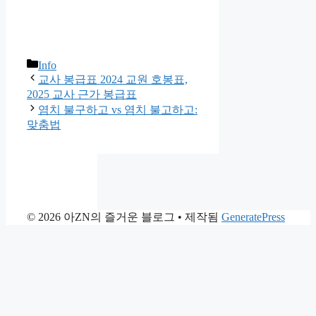
카
Info
테
교사 봉급표 2024 교원 호봉표,
고
2025 교사 근가 봉급표
리
염치 불구하고 vs 염치 불고하고:
맞춤법
© 2026 아ZN의 즐거운 블로그
• 제작됨
GeneratePress