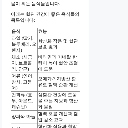
움이 되는 음식들입니다.
아래는 혈관 건강에 좋은 음식들의
목록입니다:
음식
효능
과일 (딸기,
항산화 작용 및 혈관
블루베리, 오
보호 효과
렌지)
채소 (시금
비타민과 미네랄 함
치, 브로콜
량이 높아 혈압 조절
리, 당근)
에 도움
어류 (연어,
오메가-3 지방산 함
참치, 고등
유로 혈액 순환 개선
어)
견과류 (호
심혈관 건강에 도움
두, 아몬드,
을 주는 지방과 항산
캐슈넛)
화 물질
혈액 흐름 개선과 혈
양파와 마늘
압 감소 효과
항산화 작용과 혈압