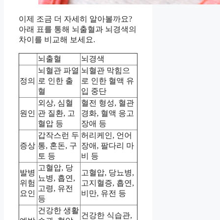
이제 조금 더 자세히 알아볼까요?
아래 표를 통해 뇌출혈과 뇌경색의
차이를 비교해 보세요.
뇌출혈
뇌경색
뇌혈관 파열
뇌혈관 막힘으
정의
로 인한 출
로 인한 혈액 유
혈
입 중단
외상, 심혈
혈전 형성, 혈관
원인
관 질환, 고
경화, 혈액 응고
혈압 등
장애 등
갑작스런 두
허리케인, 언어
증상
통, 혼돈, 구
장애, 팔다리 마
토 등
비 등
고혈압, 당
발병
고혈압, 당뇨병,
뇨병, 흡연,
위험
고지혈증, 흡연,
고령, 유전
요인
비만, 유전 등
등
건강한 생활
건강한 식습관,