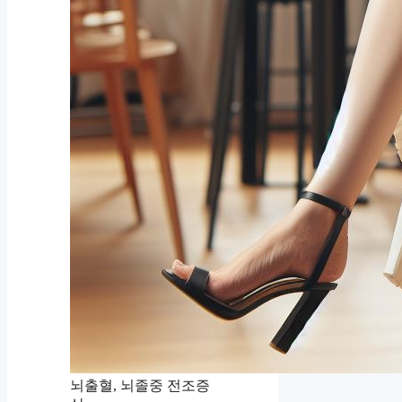
뇌출혈, 뇌졸중 전조증