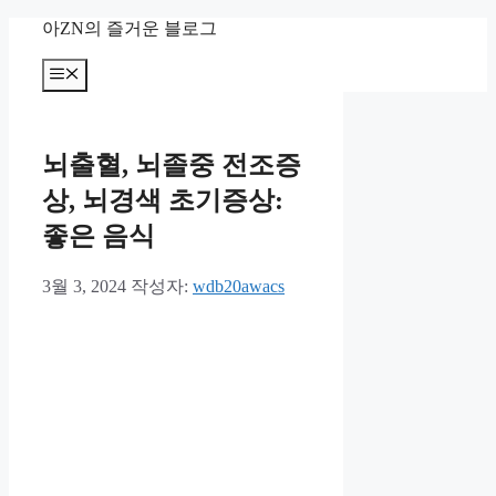
컨
아ZN의 즐거운 블로그
텐
츠
메
뉴
로
건
너
뇌출혈, 뇌졸중 전조증
뛰
기
상, 뇌경색 초기증상:
좋은 음식
3월 3, 2024
작성자:
wdb20awacs