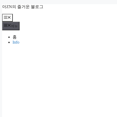
컨
아ZN의 즐거운 블로그
텐
츠
메
뉴
로
메뉴
건
너
홈
뛰
Info
기