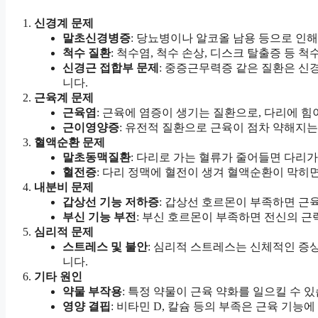
신경계 문제
말초신경병증
: 당뇨병이나 알코올 남용 등으로 인해
척수 질환
: 척수염, 척수 손상, 디스크 탈출증 등 
신경근 접합부 문제
: 중증근무력증 같은 질환은 신
니다.
근육계 문제
근육염
: 근육에 염증이 생기는 질환으로, 다리에 힘
근이영양증
: 유전적 질환으로 근육이 점차 약해지는
혈액순환 문제
말초동맥질환
: 다리로 가는 혈류가 줄어들면 다리가
혈전증
: 다리 정맥에 혈전이 생겨 혈액순환이 막히면
내분비 문제
갑상선 기능 저하증
: 갑상선 호르몬이 부족하면 근
부신 기능 부전
: 부신 호르몬이 부족하면 전신의 근
심리적 문제
스트레스 및 불안
: 심리적 스트레스는 신체적인 증상
니다.
기타 원인
약물 부작용
: 특정 약물이 근육 약화를 일으킬 수 있
영양 결핍
: 비타민 D, 칼슘 등의 부족은 근육 기능