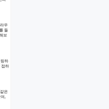
클라우
를 들
행해보
터링하
을 접하
 같은
여,