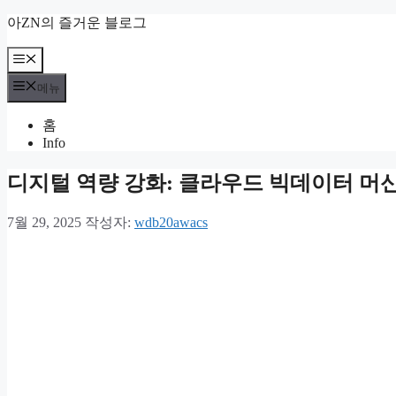
컨
아ZN의 즐거운 블로그
텐
츠
메
뉴
로
메뉴
건
너
홈
뛰
Info
기
디지털 역량 강화: 클라우드 빅데이터 머신
7월 29, 2025
작성자:
wdb20awacs