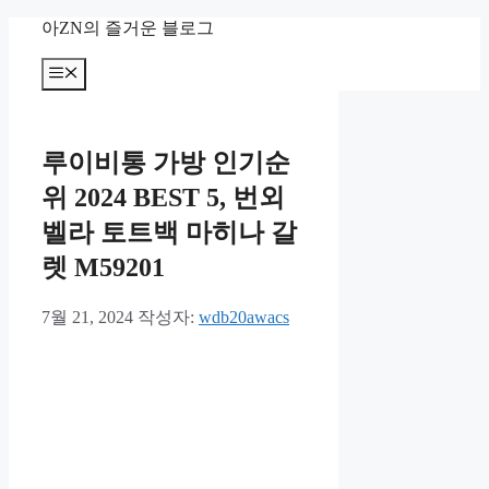
컨
아ZN의 즐거운 블로그
텐
츠
메
뉴
로
건
너
루이비통 가방 인기순
뛰
기
위 2024 BEST 5, 번외
벨라 토트백 마히나 갈
렛 M59201
7월 21, 2024
작성자:
wdb20awacs