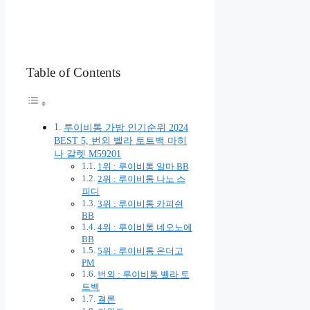
Table of Contents
루이비통 가방 인기순위 2024
BEST 5, 번외 벨라 토트백 마히
나 갈렛 M59201
1위 : 루이비통 알마 BB
2위 : 루이비통 나노 스
피디
3위 : 루이비통 카피쉰
BB
4위 : 루이비통 네오노에
BB
5위 : 루이비통 온더고
PM
번외 : 루이비통 벨라 토
트백
결론