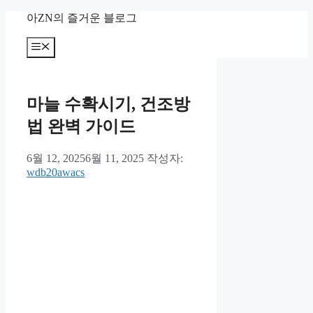
컨
아ZN의 즐거운 블로그
텐
츠
메
뉴
로
건
너
마늘 수확시기, 건조방
뛰
기
법 완벽 가이드
6월 12, 2025
6월 11, 2025
작성자:
wdb20awacs