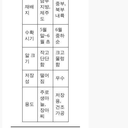
남부
중부,
재배
지방,
북부
지
제주
내륙
도
5월
6월
수확
말~6
중하
시기
월 초
순
작고
크고
알 크
단단
물렁
기
함
함
저장
떨어
우수
성
짐
주로
저장
생마
용,
용도
늘,
건조
장아
가공
찌