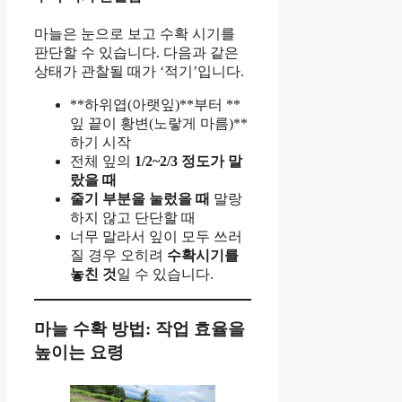
마늘은 눈으로 보고 수확 시기를
판단할 수 있습니다. 다음과 같은
상태가 관찰될 때가 ‘적기’입니다.
**하위엽(아랫잎)**부터 **
잎 끝이 황변(노랗게 마름)**
하기 시작
전체 잎의
1/2~2/3 정도가 말
랐을 때
줄기 부분을 눌렀을 때
말랑
하지 않고 단단할 때
너무 말라서 잎이 모두 쓰러
질 경우 오히려
수확시기를
놓친 것
일 수 있습니다.
마늘 수확 방법: 작업 효율을
높이는 요령