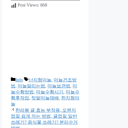
Post Views:
868
카
태
Info
난지형마늘
,
마늘건조방
테
그
법
,
마늘말리는법
,
마늘보관법
,
마
고
늘수확방법
,
마늘수확시기
,
마늘수
리
확후작업
,
텃밭마늘재배
,
한지형마
늘
한라봉 귤 효능 부작용, 오렌지
껍질 쉽게 까는 방법, 귤껍질 일반
쓰레기? 음식물 쓰레기? 분리수거