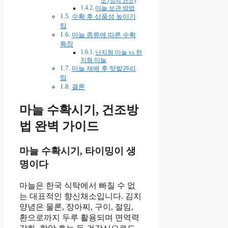
조 (정식 건조)
마늘 보관 방법
수확 후 상품성 높이기
팁
마늘 종류에 따른 수확
특징
난지형 마늘 vs 한
지형 마늘
마늘 재배 후 텃밭관리
팁
결론
마늘 수확시기, 건조방
법 완벽 가이드
마늘 수확시기, 타이밍이 생
명이다
마늘은 한국 식탁에서 빠질 수 없
는 대표적인 향신채소입니다. 김치
양념은 물론, 장아찌, 구이, 절임,
환으로까지 두루 활용되며 면역력