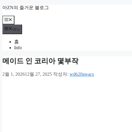
컨
아ZN의 즐거운 블로그
텐
츠
메
뉴
로
메뉴
건
너
홈
뛰
Info
기
메이드 인 코리아 몇부작
2월 1, 2026
12월 27, 2025
작성자:
wdb20awacs