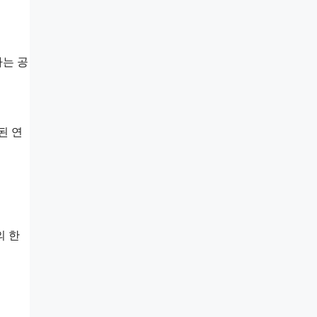
하는 공
된 연
의 한