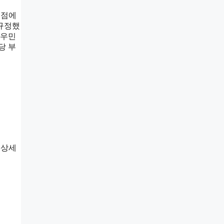
 점에
 규정했
 우민
당 부
 상세