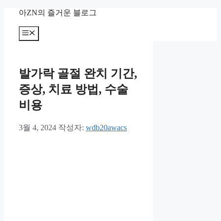
컨
아ZN의 즐거운 블로그
텐
츠
메
뉴
로
건
너
발가락 골절 완치 기간,
뛰
기
증상, 치료 방법, 수술
비용
3월 4, 2024
작성자:
wdb20awacs