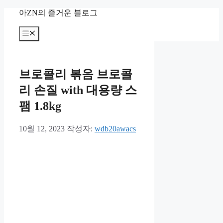
컨
아ZN의 즐거운 블로그
텐
츠
메
뉴
로
건
너
브로콜리 볶음 브로콜
뛰
기
리 손질 with 대용량 스
팸 1.8kg
10월 12, 2023
작성자:
wdb20awacs