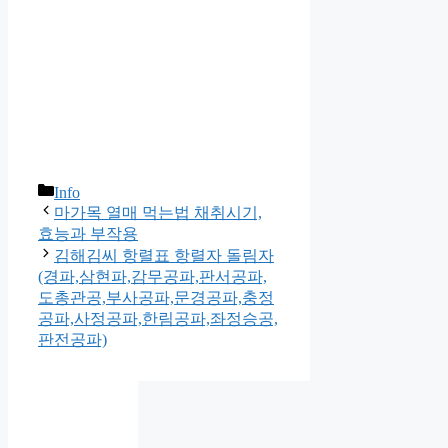
카
Info
테
마가목 열매 먹는법 채취시기,
고
효능과 부작용
리
김해김씨 항렬표 항렬자 돌림자
(경파,삼현파,감무공파,판서공파,
도총관공,부사공파,문경공파,충정
공파,사정공파,한림공파,좌정승공,
판전공파)