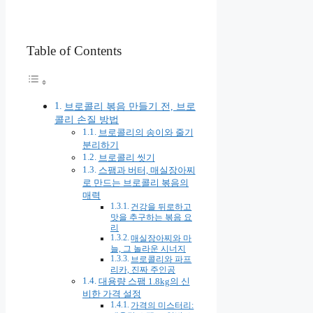
Table of Contents
브로콜리 볶음 만들기 전, 브로
콜리 손질 방법
브로콜리의 송이와 줄기
분리하기
브로콜리 씻기
스팸과 버터, 매실장아찌
로 만드는 브로콜리 볶음의
매력
건강을 뒤로하고
맛을 추구하는 볶음 요
리
매실장아찌와 마
늘, 그 놀라운 시너지
브로콜리와 파프
리카, 진짜 주인공
대용량 스팸 1.8kg의 신
비한 가격 설정
가격의 미스터리: