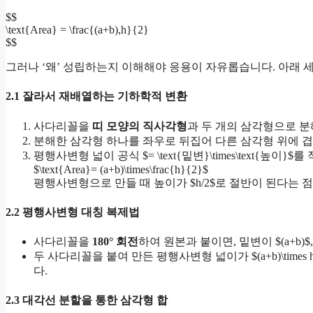
$$
\text{Area} = \frac{(a+b),h}{2}
$$
그러나 ‘왜’ 성립하는지 이해해야 응용이 자유롭습니다. 아래 
2.1 잘라서 재배열하는 기하학적 변환
사다리꼴을
띠 모양의 직사각형
과 두 개의 삼각형으로 분
분해한 삼각형 하나를 좌우로 뒤집어 다른 삼각형 위에 겹치
평행사변형 넓이 공식 $= \text{밑변}\times\text{높이}$
$\text{Area}= (a+b)\times\frac{h}{2}$
평행사변형으로 만들 때 높이가 $h/2$로 절반이 된다는 
2.2 평행사변형 대칭 복제법
사다리꼴을
180° 회전
하여 원본과 붙이면, 밑변이 $(a+b)
두 사다리꼴을 붙여 만든 평행사변형 넓이가 $(a+b)\times h
다.
2.3 대각선 분할을 통한 삼각형 합