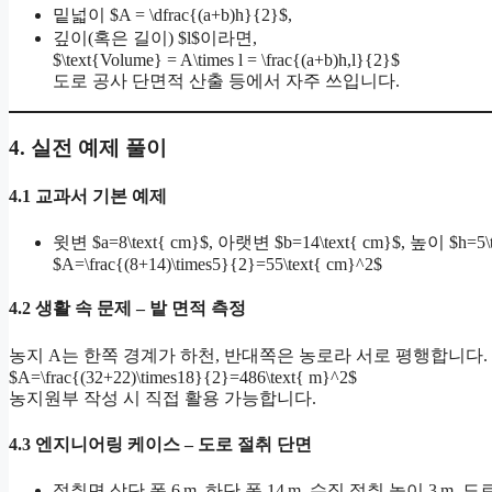
밑넓이 $A = \dfrac{(a+b)h}{2}$,
깊이(혹은 길이) $l$이라면,
$\text{Volume} = A\times l = \frac{(a+b)h,l}{2}$
도로 공사 단면적 산출 등에서 자주 쓰입니다.
4. 실전 예제 풀이
4.1 교과서 기본 예제
윗변 $a=8\text{ cm}$, 아랫변 $b=14\text{ cm}$, 높이 $h=5\t
$A=\frac{(8+14)\times5}{2}=55\text{ cm}^2$
4.2 생활 속 문제 – 밭 면적 측정
농지 A는 한쪽 경계가 하천, 반대쪽은 농로라 서로 평행합니다. 길이가 
$A=\frac{(32+22)\times18}{2}=486\text{ m}^2$
농지원부 작성 시 직접 활용 가능합니다.
4.3 엔지니어링 케이스 – 도로 절취 단면
절취면 상단 폭 6 m, 하단 폭 14 m, 수직 절취 높이 3 m, 도로