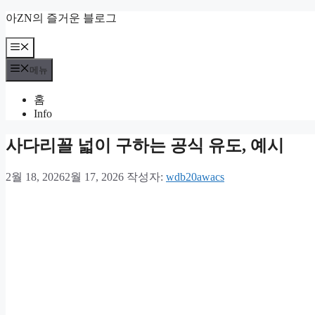
컨
아ZN의 즐거운 블로그
텐
츠
메
뉴
로
메뉴
건
너
홈
뛰
Info
기
사다리꼴 넓이 구하는 공식 유도, 예시
2월 18, 2026
2월 17, 2026
작성자:
wdb20awacs