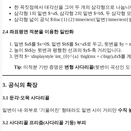
한 꼭짓점에서 대각선을 그어 두 개의 삼각형으로 나눕니
삼각형 1의 밑변 $=a$, 삼각형 2의 밑변 $=b$, 두 삼각형 모
삼각형 넓이 공식 $\frac{1}{2}\times\text{밑변}\ti
2.4 좌표평면 적분을 이용한 일반화
밑변 $a$를 $x=0$, 밑변 $b$를 $x=a$로 두고, 윗변을 $y
높이 $h$는 윗변과 평행한 선과의 $y$-축 거리입니다.
면적 $= \displaystyle \int_{0}^{a} \bigl(mx + c\bigr
Tip
: 미적분 기반 증명은
변형 사다리꼴
(윗변이 곡선인 도
3. 공식의 확장
3.1 둔각·오목 사다리꼴
밑변이 내·외부로 ‘기울어진’ 형태라도 밑변 사이 거리만
수직 
3.2 사다리꼴 프리즘(사다리꼴 기둥) 부피