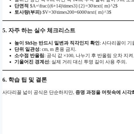
단면적
$A=\frac{(6+14)\times3}{2}=30\text{ m}^2$
토사량(부피)
$V=30\times200=6000\text{ m}^3$
5. 자주 하는 실수 체크리스트
높이 $h$는 반드시 밑변과 직각인지 확인
: 사다리꼴이 기
단위 일관성
: cm, m 혼용 금지.
소수점 반올림
: 공식 값 ×100, 나누기 후 반올림 오차 지
기울어진 경계선
: 실제 거리 대신 투영 길이 사용 주의.
6. 학습 팁 및 결론
사다리꼴 넓이 공식은 단순하지만,
증명 과정을 머릿속에 시각