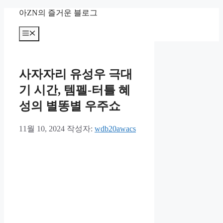
컨
아ZN의 즐거운 블로그
텐
츠
메
뉴
로
건
너
사자자리 유성우 극대
뛰
기
기 시간, 템펠-터틀 혜
성의 별똥별 우주쇼
11월 10, 2024
작성자:
wdb20awacs