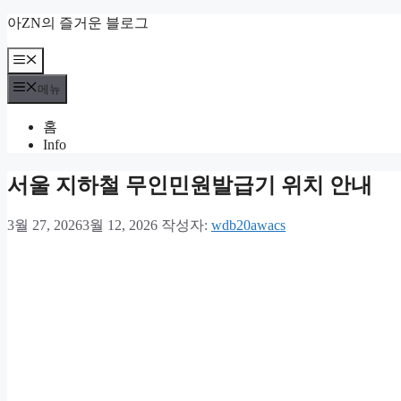
컨
아ZN의 즐거운 블로그
텐
츠
메
뉴
로
메뉴
건
너
홈
뛰
Info
기
서울 지하철 무인민원발급기 위치 안내
3월 27, 2026
3월 12, 2026
작성자:
wdb20awacs