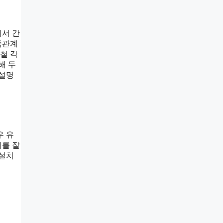
에서 간
족관계
철 각
해 두
 설명
우 유
치를 잘
 설치