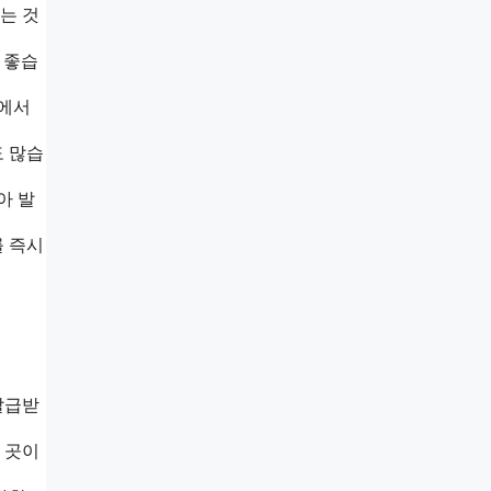
는 것
 좋습
역에서
도 많습
아 발
를 즉시
발급받
 곳이