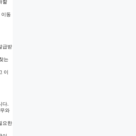
화할
 이동
 발급받
 찾는
고 이
니다.
업무와
 필요한
급이