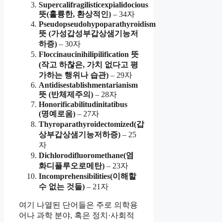
Supercalifragilisticexpialidocious
뜻(훌륭한, 환상적인)
– 34자
Pseudopseudohypoparathyroidism
뜻 (가성갑성부갑상샘기능저
하증)
– 30자
Floccinaucinihilipilification 뜻
(작고 하찮은, 가치 없다고 평
가하는 행위나 습관)
– 29자
Antidisestablishmentarianism
뜻 (반체제주의)
– 28자
Honorificabilitudinitatibus
(명예로움)
– 27자
Thyroparathyroidectomized(갑
상부갑상샘기능저하증)
– 25
자
Dichlorodifluoromethane(염
화디플루오로메탄)
– 23자
Incomprehensibilities(이해할
수 없는 것들)
– 21자
여기 나열된 단어들은 주로 의학용
어나 과학 분야, 혹은 정치·사회적