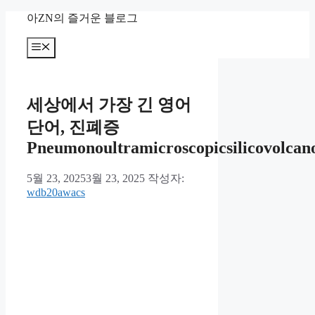
컨
아ZN의 즐거운 블로그
텐
츠
메
뉴
로
건
너
세상에서 가장 긴 영어
뛰
기
단어, 진폐증
Pneumonoultramicroscopicsilicovolcano
5월 23, 2025
3월 23, 2025
작성자:
wdb20awacs