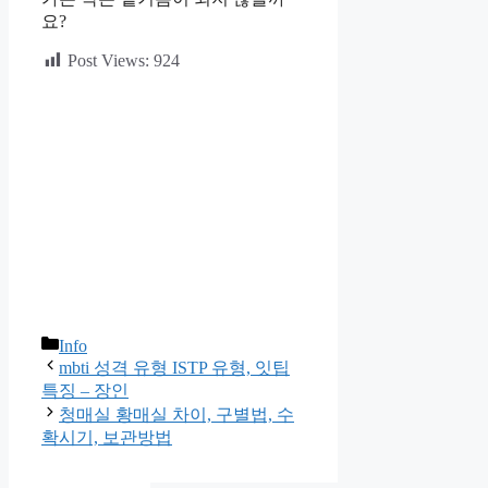
요?
Post Views:
924
카
Info
테
mbti 성격 유형 ISTP 유형, 잇팁
고
특징 – 장인
리
청매실 황매실 차이, 구별법, 수
확시기, 보관방법