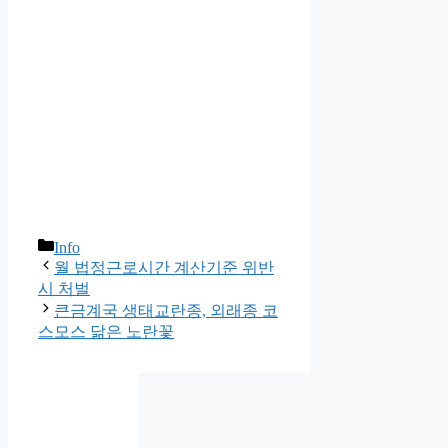
카
Info
테
월 법정근로시간 계산기준 위반
고
시 처벌
리
큰금계국 생태교란종, 외래종 코
스모스 닮은 노란꽃