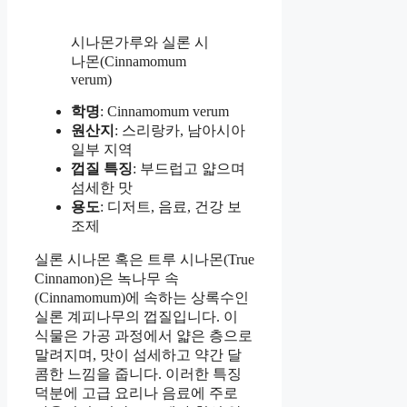
시나몬가루와 실론 시
나몬(Cinnamomum
verum)
학명
: Cinnamomum verum
원산지
: 스리랑카, 남아시아
일부 지역
껍질 특징
: 부드럽고 얇으며
섬세한 맛
용도
: 디저트, 음료, 건강 보
조제
실론 시나몬 혹은 트루 시나몬(True
Cinnamon)은 녹나무 속
(Cinnamomum)에 속하는 상록수인
실론 계피나무의 껍질입니다. 이
식물은 가공 과정에서 얇은 층으로
말려지며, 맛이 섬세하고 약간 달
콤한 느낌을 줍니다. 이러한 특징
덕분에 고급 요리나 음료에 주로