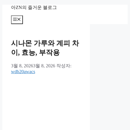
컨
아ZN의 즐거운 블로그
텐
츠
메
뉴
로
건
너
시나몬 가루와 계피 차
뛰
기
이, 효능, 부작용
3월 8, 2026
3월 8, 2026
작성자:
wdb20awacs