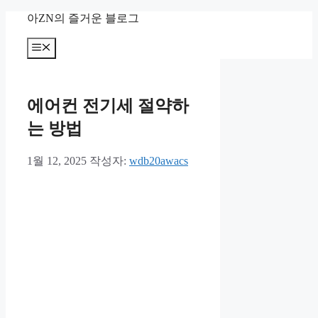
컨
아ZN의 즐거운 블로그
텐
츠
메
뉴
로
건
너
에어컨 전기세 절약하
뛰
기
는 방법
1월 12, 2025
작성자:
wdb20awacs