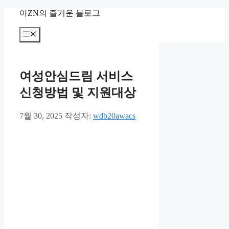
컨
아ZN의 즐거운 블로그
텐
츠
메
뉴
로
건
너
여성안심드림 서비스
뛰
기
신청방법 및 지원대상
7월 30, 2025
작성자:
wdb20awacs