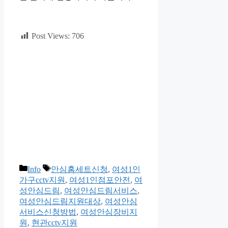
Post Views:
706
카
태
Info
안심홈세트신청
,
여성1인
테
그
가구cctv지원
,
여성1인점포안전
,
여
고
성안심드림
,
여성안심드림서비스
,
리
여성안심드림지원대상
,
여성안심
서비스신청방법
,
여성안심장비지
원
,
현관cctv지원