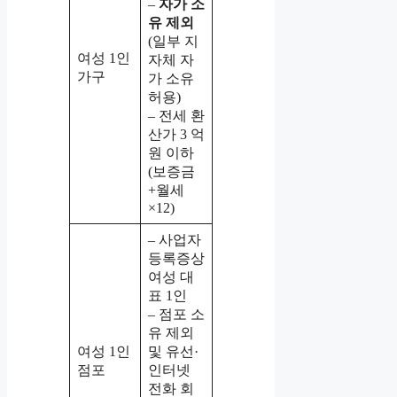
–
자가 소
유 제외
(일부 지
여성 1인
자체 자
가구
가 소유
허용)
– 전세 환
산가 3 억
원 이하
(보증금
+월세
×12)
– 사업자
등록증상
여성 대
표 1인
– 점포 소
유 제외
여성 1인
및 유선·
점포
인터넷
전화 회