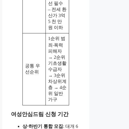
선 필수
– 전세 환
산가 3억
5 천 만
원 이하
1순위 범
죄‧폭력
피해자
→ 2순위
기초생활
공통 우
수급자
선순위
→ 3순위
차상위계
층 → 4순
위 일반
가구
여성안심드림 신청 기간
상·하반기 통합 모집
: 대개 6