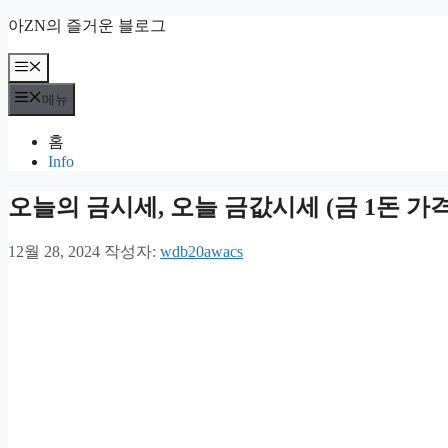
컨
아ZN의 즐거운 블로그
텐
츠
메
뉴
로
메뉴
건
너
홈
뛰
Info
기
오늘의 금시세, 오늘 금값시세 (금 1돈 가격
12월 28, 2024
작성자:
wdb20awacs