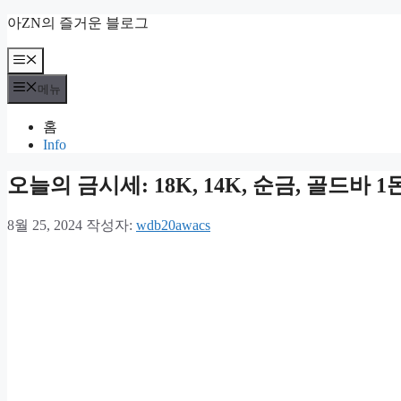
컨
아ZN의 즐거운 블로그
텐
츠
메
뉴
로
메뉴
건
너
홈
뛰
Info
기
오늘의 금시세: 18K, 14K, 순금, 골드바 1
8월 25, 2024
작성자:
wdb20awacs