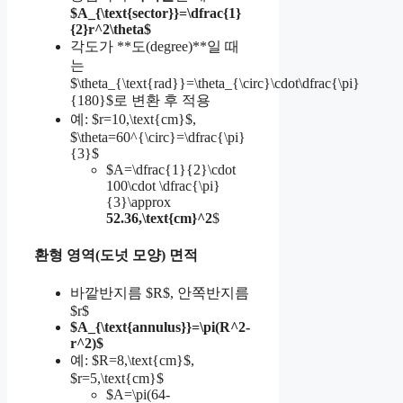
$A_{\text{sector}}=\dfrac{1}
{2}r^2\theta$
각도가 **도(degree)**일 때
는
$\theta_{\text{rad}}=\theta_{\circ}\cdot\dfrac{\pi}
{180}$로 변환 후 적용
예: $r=10,\text{cm}$,
$\theta=60^{\circ}=\dfrac{\pi}
{3}$
$A=\dfrac{1}{2}\cdot
100\cdot \dfrac{\pi}
{3}\approx
52.36,\text{cm}^2
$
환형 영역(도넛 모양) 면적
바깥반지름 $R$, 안쪽반지름
$r$
$A_{\text{annulus}}=\pi(R^2-
r^2)$
예: $R=8,\text{cm}$,
$r=5,\text{cm}$
$A=\pi(64-