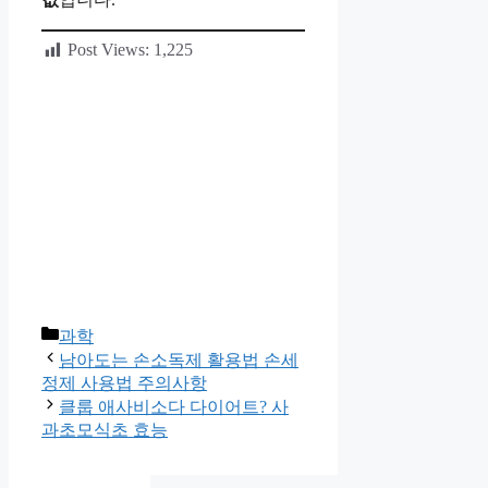
Post Views:
1,225
카
과학
테
남아도는 손소독제 활용법 손세
고
정제 사용법 주의사항
리
클룹 애사비소다 다이어트? 사
과초모식초 효능