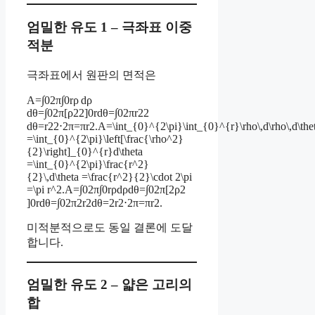
엄밀한 유도 1 – 극좌표 이중
적분
극좌표에서 원판의 면적은
A=∫02π∫0rρ dρ
dθ=∫02π[ρ22]0rdθ=∫02πr22
dθ=r22⋅2π=πr2.A=\int_{0}^{2\pi}\int_{0}^{r}\rho\,d\rho\,d\the
=\int_{0}^{2\pi}\left[\frac{\rho^2}
{2}\right]_{0}^{r}d\theta
=\int_{0}^{2\pi}\frac{r^2}
{2}\,d\theta =\frac{r^2}{2}\cdot 2\pi
=\pi r^2.A=∫02π​∫0r​ρdρdθ=∫02π​[2ρ2​
]0r​dθ=∫02π​2r2​dθ=2r2​⋅2π=πr2.
미적분적으로도 동일 결론에 도달
합니다.
엄밀한 유도 2 – 얇은 고리의
합