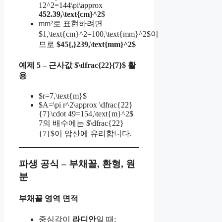
12^2=144\pi\approx
452.39,\text{cm}^2
$
mm²로 표현하려면
$1,\text{cm}^2=100,\text{mm}^2$이
므로
$45{,}239,\text{mm}^2$
예제 5 – 근사값 $\dfrac{22}{7}$ 활
용
$r=7,\text{m}$
$A=\pi r^2\approx \dfrac{22}
{7}\cdot 49=154,\text{m}^2$
7의 배수에는 $\dfrac{22}
{7}$이 암산에 유리합니다.
파생 공식 – 부채꼴, 환형, 원
분
부채꼴 영역 면적
중심각이
라디안
일 때: