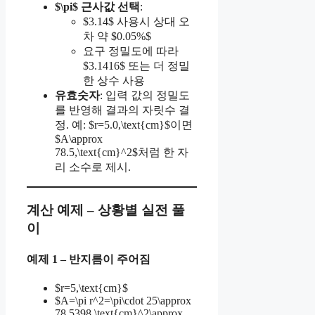
$\pi$ 근사값 선택
:
$3.14$ 사용시 상대 오
차 약 $0.05%$
요구 정밀도에 따라
$3.1416$ 또는 더 정밀
한 상수 사용
유효숫자
: 입력 값의 정밀도
를 반영해 결과의 자릿수 결
정. 예: $r=5.0,\text{cm}$이면
$A\approx
78.5,\text{cm}^2$처럼 한 자
리 소수로 제시.
계산 예제 – 상황별 실전 풀
이
예제 1 – 반지름이 주어짐
$r=5,\text{cm}$
$A=\pi r^2=\pi\cdot 25\approx
78.5398,\text{cm}^2\approx