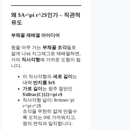
왜 $A=\pi r^2$인가 – 직관적
유도
부채꼴 재배열 아이디어
원을 아주 가는
부채꼴 조각
들로
잘게 나눠 지그재그로 재배열하면,
거의
직사각형
에 가까운 도형이 됩
니다.
이 직사각형의
세로 길이
는
대략
반지름 $r$
가로 길이
는 원주 절반인
$\dfrac{C}{2}=\pi r$
직사각형 넓이: $r\times \pi
r=\pi r^2$
조각을 무한히 얇게 만들수
록 오차는 0에 가까워지고,
원의 면적과 일치합니다.