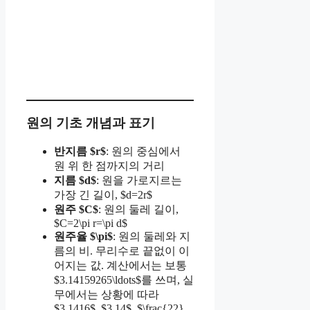
원의 기초 개념과 표기
반지름 $r$
: 원의 중심에서
원 위 한 점까지의 거리
지름 $d$
: 원을 가로지르는
가장 긴 길이, $d=2r$
원주 $C$
: 원의 둘레 길이,
$C=2\pi r=\pi d$
원주율 $\pi$
: 원의 둘레와 지
름의 비. 무리수로 끝없이 이
어지는 값. 계산에서는 보통
$3.14159265\ldots$를 쓰며, 실
무에서는 상황에 따라
$3.1416$, $3.14$, $\frac{22}