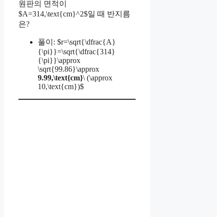
원판의 면적이
$A=314,\text{cm}^2$일 때 반지름
은?
풀이: $r=\sqrt{\dfrac{A}
{\pi}}=\sqrt{\dfrac{314}
{\pi}}\approx
\sqrt{99.86}\approx
9.99,\text{cm}
\ (\approx
10,\text{cm})$