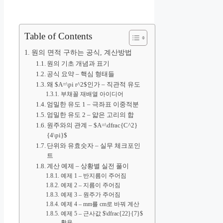
Table of Contents
원의 면적 구하는 공식, 계산방법
원의 기초 개념과 표기
공식 요약 – 핵심 형태들
왜 $A=\pi r^2$인가 – 직관적 유도
부채꼴 재배열 아이디어
엄밀한 유도 1 – 극좌표 이중적분
엄밀한 유도 2 – 얇은 고리의 합
원주와의 관계 – $A=\dfrac{C^2}
{4\pi}$
단위와 유효숫자 – 실무 체크포인
트
계산 예제 – 상황별 실전 풀이
예제 1 – 반지름이 주어짐
예제 2 – 지름이 주어짐
예제 3 – 원주가 주어짐
예제 4 – mm를 cm로 바꿔 계산
예제 5 – 근사값 $\dfrac{22}{7}$
활용