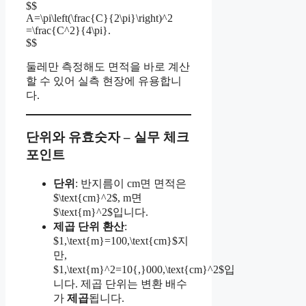
$$
A=\pi\left(\frac{C}{2\pi}\right)^2
=\frac{C^2}{4\pi}.
$$
둘레만 측정해도 면적을 바로 계산
할 수 있어 실측 현장에 유용합니
다.
단위와 유효숫자 – 실무 체크
포인트
단위
: 반지름이 cm면 면적은
$\text{cm}^2$, m면
$\text{m}^2$입니다.
제곱 단위 환산
:
$1,\text{m}=100,\text{cm}$지
만,
$1,\text{m}^2=10{,}000,\text{cm}^2$입
니다. 제곱 단위는 변환 배수
가
제곱
됩니다.