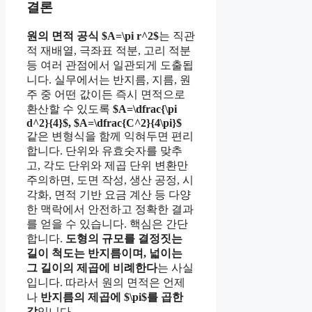
결론
원의 면적 공식 $A=\pi r^2$
는 직관
적 재배열, 극좌표 적분, 고리 적분
등 여러 관점에서 일관되게 도출됩
니다. 실무에서는 반지름, 지름, 원
주 중 어떤 값이든 즉시 면적으로
환산할 수 있도록
$A=\dfrac{\pi
d^2}{4}$, $A=\dfrac{C^2}{4\pi}$
같은 변형식을 함께 익혀두면 편리
합니다. 단위와 유효숫자를 맞추
고, 각도 단위와 제곱 단위 변환만
주의하면, 도면 작성, 생산 공정, 시
각화, 면적 기반 요금 계산 등 다양
한 맥락에서 안전하고 정확한 결과
를 얻을 수 있습니다. 핵심은 간단
합니다.
도형의 규모를 결정짓는
길이 척도는 반지름이며, 넓이는
그 길이의 제곱에 비례한다
는 사실
입니다. 따라서 원의 면적은 언제
나
반지름의 제곱에 $\pi$를 곱한
값
입니다.