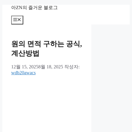
컨
아ZN의 즐거운 블로그
텐
츠
메
뉴
로
건
너
원의 면적 구하는 공식,
뛰
기
계산방법
12월 15, 2025
8월 18, 2025
작성자:
wdb20awacs