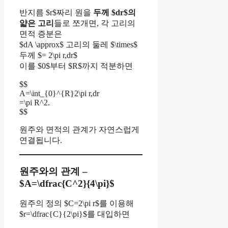
반지름 $r$짜리 원을
두께 $dr$의
얇은 고리
들로 쪼개면, 각 고리의
면적 증분은
$dA \approx$ 고리의 둘레 $\times$
두께 $= 2\pi r,dr$
이를 $0$부터 $R$까지 적분하면
$$
A=\int_{0}^{R}2\pi r,dr
=\pi R^2.
$$
원주와 면적의 관계가 자연스럽게
연결됩니다.
원주와의 관계 –
$A=\dfrac{C^2}{4\pi}$
원주의 정의 $C=2\pi r$를 이용해
$r=\dfrac{C}{2\pi}$를 대입하면