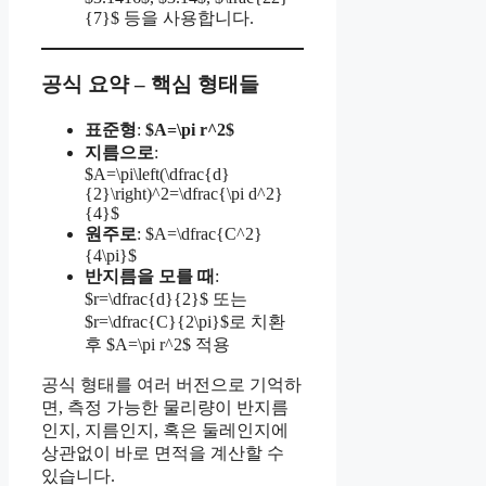
{7}$ 등을 사용합니다.
공식 요약 – 핵심 형태들
표준형
:
$A=\pi r^2$
지름으로
:
$A=\pi\left(\dfrac{d}
{2}\right)^2=\dfrac{\pi d^2}
{4}$
원주로
: $A=\dfrac{C^2}
{4\pi}$
반지름을 모를 때
:
$r=\dfrac{d}{2}$ 또는
$r=\dfrac{C}{2\pi}$로 치환
후 $A=\pi r^2$ 적용
공식 형태를 여러 버전으로 기억하
면, 측정 가능한 물리량이 반지름
인지, 지름인지, 혹은 둘레인지에
상관없이 바로 면적을 계산할 수
있습니다.