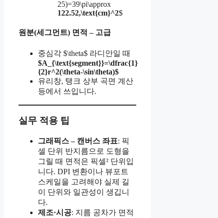
25)=39\pi\approx
122.52,\text{cm}^2
$
원분(세그먼트) 면적 – 고급
중심각 $\theta$ 라디안일 때
$A_{\text{segment}}=\dfrac{1}
{2}r^2(\theta-\sin\theta)$
유리창, 탱크 상부 곡면 계산
등에서 쓰입니다.
실무 적용 팁
그래픽스 – 캔버스 좌표
: 픽
셀 단위 반지름으로 도형을
그릴 때 면적은 픽셀² 단위입
니다. DPI 변환이나 뷰포트
스케일을 고려해야 실제 길
이 단위와 일관성이 생깁니
다.
제조·시공
: 지름 공차가 면적