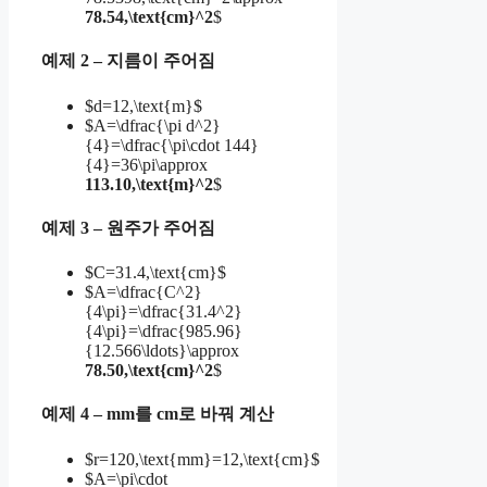
78.54,\text{cm}^2
$
예제 2 – 지름이 주어짐
$d=12,\text{m}$
$A=\dfrac{\pi d^2}
{4}=\dfrac{\pi\cdot 144}
{4}=36\pi\approx
113.10,\text{m}^2
$
예제 3 – 원주가 주어짐
$C=31.4,\text{cm}$
$A=\dfrac{C^2}
{4\pi}=\dfrac{31.4^2}
{4\pi}=\dfrac{985.96}
{12.566\ldots}\approx
78.50,\text{cm}^2
$
예제 4 – mm를 cm로 바꿔 계산
$r=120,\text{mm}=12,\text{cm}$
$A=\pi\cdot