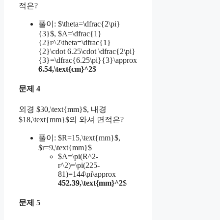
적은?
풀이: $\theta=\dfrac{2\pi}
{3}$, $A=\dfrac{1}
{2}r^2\theta=\dfrac{1}
{2}\cdot 6.25\cdot \dfrac{2\pi}
{3}=\dfrac{6.25\pi}{3}\approx
6.54,\text{cm}^2
$
문제 4
외경 $30,\text{mm}$, 내경
$18,\text{mm}$의 와셔 면적은?
풀이: $R=15,\text{mm}$,
$r=9,\text{mm}$
$A=\pi(R^2-
r^2)=\pi(225-
81)=144\pi\approx
452.39,\text{mm}^2
$
문제 5