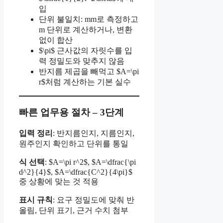
입
단위 불일치: mm로 측정하고
m 단위로 계산하거나, 변환
없이 합산
$\pi$ 근사값의 자릿수를 입
력 정밀도와 맞추지 않음
반지름 제곱을 빼먹고 $A=\pi
r$처럼 계산하는 기본 실수
빠른 업무용 절차 – 3단계
입력 정리
: 반지름인지, 지름인지,
원주인지 확인하고 단위를 통일
식 선택
: $A=\pi r^2$, $A=\dfrac{\pi
d^2}{4}$, $A=\dfrac{C^2}{4\pi}$
중 상황에 맞는 것 적용
표시 규칙
: 요구 정밀도에 맞춰 반
올림, 단위 표기, 근거 수치 첨부