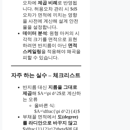
오차에
제곱 비례
로 반영됩
니다. 허용오차 관리 시 $d$
오차가 면적에 끼치는 영향
을 사전에 계산해 설계 안전
율을 설정합니다.
데이터 분석
: 원형 마커의 시
각적 크기를 면적으로 표현
하려면 반지름이 아닌
면적
스케일링
을 적용해야 왜곡을
피할 수 있습니다.
자주 하는 실수 – 체크리스트
반지름 대신
지름을 그대로
제곱
해 $A=\pi d^2$로 계산하
는 오류
올바른 식:
$A=\dfrac{\pi d^2}{4}$
부채꼴 면적에서
도(degree)
를 라디안으로 바꾸지 않고
$\dfrac{1}{2}r^2\theta$에 대