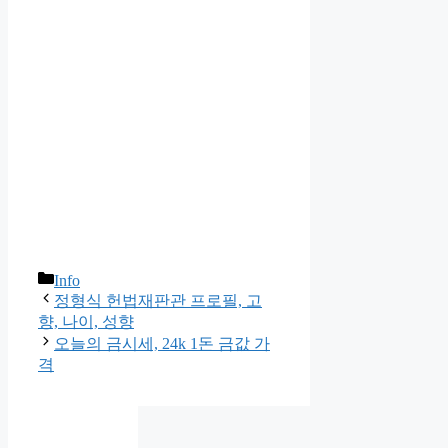
카
Info
테
정형식 헌법재판관 프로필, 고
고
향, 나이, 성향
리
오늘의 금시세, 24k 1돈 금값 가
격