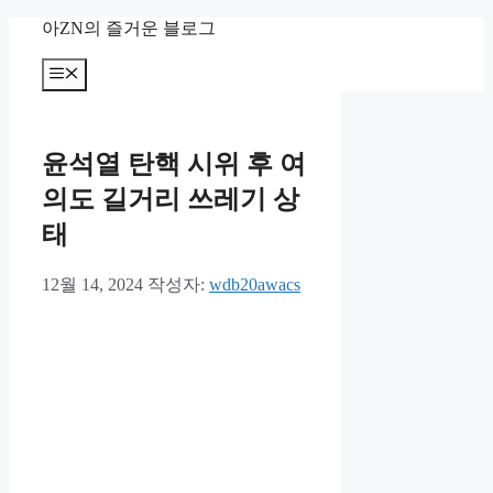
컨
아ZN의 즐거운 블로그
텐
츠
메
뉴
로
건
너
윤석열 탄핵 시위 후 여
뛰
기
의도 길거리 쓰레기 상
태
12월 14, 2024
작성자:
wdb20awacs