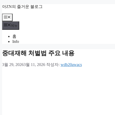
컨
아ZN의 즐거운 블로그
텐
츠
메
뉴
로
메뉴
건
너
홈
뛰
Info
기
중대재해 처벌법 주요 내용
3월 29, 2026
3월 11, 2026
작성자:
wdb20awacs