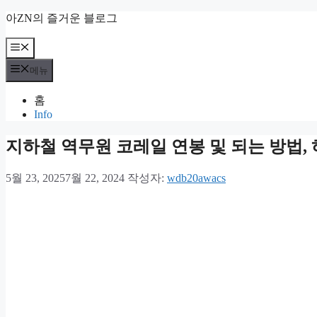
컨
아ZN의 즐거운 블로그
텐
츠
메
뉴
로
메뉴
건
너
홈
뛰
Info
기
지하철 역무원 코레일 연봉 및 되는 방법, 
5월 23, 2025
7월 22, 2024
작성자:
wdb20awacs