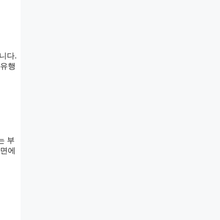
니다.
 유행
는 부
화면에