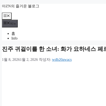
컨
아ZN의 즐거운 블로그
텐
츠
메
뉴
로
메뉴
건
너
홈
뛰
Info
기
진주 귀걸이를 한 소녀: 화가 요하네스 페
1월 8, 2026
1월 2, 2026
작성자:
wdb20awacs