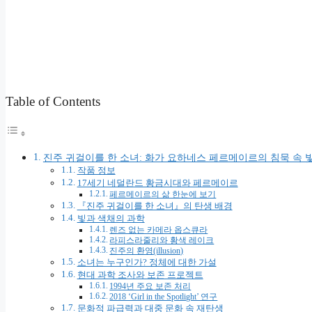
Table of Contents
진주 귀걸이를 한 소녀: 화가 요하네스 페르메이르의 침묵 속 
작품 정보
17세기 네덜란드 황금시대와 페르메이르
페르메이르의 삶 한눈에 보기
『진주 귀걸이를 한 소녀』의 탄생 배경
빛과 색채의 과학
렌즈 없는 카메라 옵스큐라
라피스라줄리와 황색 레이크
진주의 환영(illusion)
소녀는 누구인가? 정체에 대한 가설
현대 과학 조사와 보존 프로젝트
1994년 주요 보존 처리
2018 ‘Girl in the Spotlight’ 연구
문화적 파급력과 대중 문화 속 재탄생