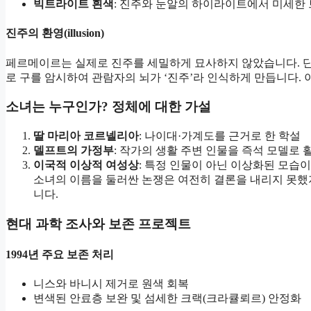
빅트라이트 흰색
: 진주와 눈알의 하이라이트에서 미세한 
진주의 환영(illusion)
페르메이르는 실제로 진주를 세밀하게 묘사하지 않았습니다. 단 
로 구를 암시하여 관람자의 뇌가 ‘진주’라 인식하게 만듭니다.
소녀는 누구인가? 정체에 대한 가설
딸 마리아 코르넬리아
: 나이대·가계도를 근거로 한 학설
델프트의 가정부
: 작가의 생활 주변 인물을 즉석 모델로
이국적 이상적 여성상
: 특정 인물이 아닌 이상화된 모습
소녀의 이름을 둘러싼 논쟁은 여전히 결론을 내리지 못했지
니다.
현대 과학 조사와 보존 프로젝트
1994년 주요 보존 처리
니스와 바니시 제거로 원색 회복
변색된 안료층 보완 및 섬세한 크랙(크라큘뢰르) 안정화