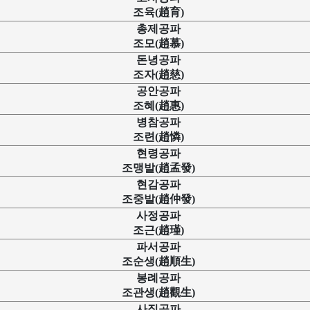
조육(趙育)
총제공파
조모(趙慕)
돈녕공파
조자(趙慈)
공안공파
조혜(趙惠)
병참공파
조련(趙憐)
현령공파
조맹발(趙孟發)
현감공파
조중발(趙仲發)
사정공파
조근(趙瑾)
파서공파
조순생(趙順生)
봉례공파
조관생(趙觀生)
사직공파