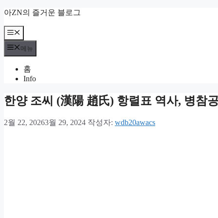
컨
아ZN의 즐거운 블로그
텐
츠
메
뉴
로
메뉴
건
너
홈
뛰
Info
기
한양 조씨 (漢陽 趙氏) 항렬표 역사, 병참
2월 22, 2026
3월 29, 2024
작성자:
wdb20awacs