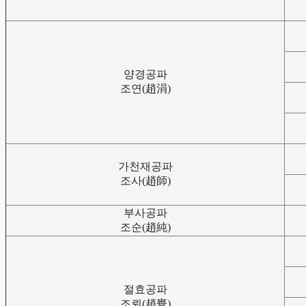
양경공파
조연(趙涓)
가천재공파
조사(趙師)
부사공파
조순(趙純)
절효공파
조뢰(趙賚)