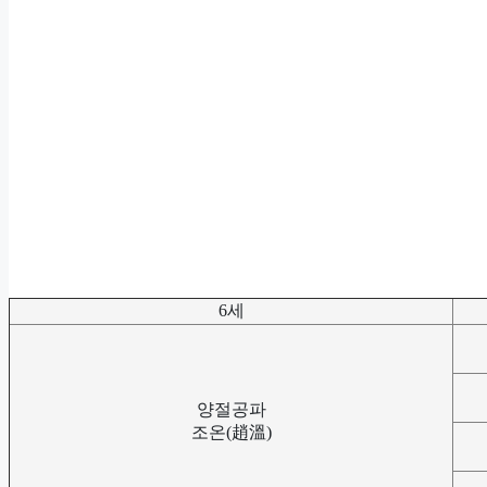
6세
양절공파
조온(趙溫)