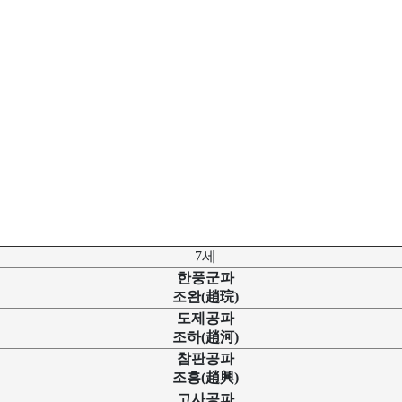
7세
한풍군파
조완(趙琓)
도제공파
조하(趙河)
참판공파
조흥(趙興)
고사공파