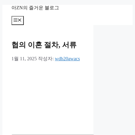
컨
아ZN의 즐거운 블로그
텐
츠
메
뉴
로
건
너
협의 이혼 절차, 서류
뛰
기
1월 11, 2025
작성자:
wdb20awacs