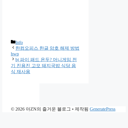
카
Info
테
한컴오피스 한글 암호 해제 방법
hwp
고
bj 파이 패드 욘두? 머니게임 전
리
기 진용진 고모 돼지국밥 식당 음
식 재사용
© 2026 아ZN의 즐거운 블로그
• 제작됨
GeneratePress