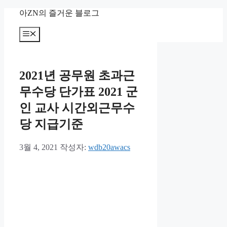
컨
아ZN의 즐거운 블로그
텐
츠
메
뉴
로
건
너
2021년 공무원 초과근
뛰
기
무수당 단가표 2021 군
인 교사 시간외근무수
당 지급기준
3월 4, 2021
작성자:
wdb20awacs