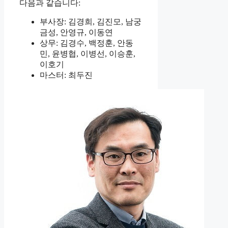
다음과 같습니다:
부사장: 김경희, 김진모, 남궁
금성, 안영규, 이동연
상무: 김경수, 백정훈, 안동
민, 윤병협, 이병선, 이승훈,
이호기
마스터: 최두진