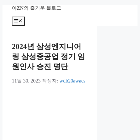
컨
아ZN의 즐거운 블로그
텐
츠
메
뉴
로
건
너
2024년 삼성엔지니어
뛰
기
링 삼성중공업 정기 임
원인사 승진 명단
11월 30, 2023
작성자:
wdb20awacs