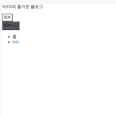
컨
아ZN의 즐거운 블로그
텐
츠
메
뉴
로
메뉴
건
너
홈
뛰
Info
기