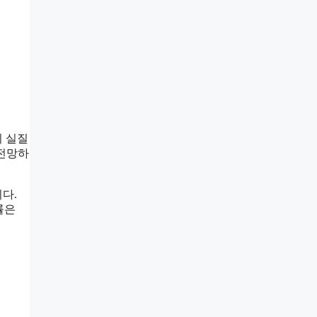
의 실질
 전망하
다.
률은