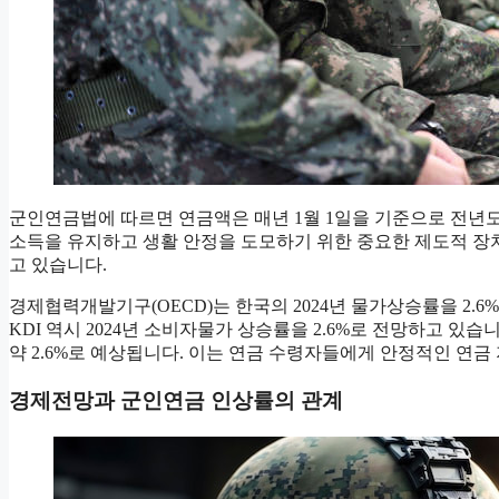
군인연금법에 따르면 연금액은 매년 1월 1일을 기준으로 전년
소득을 유지하고 생활 안정을 도모하기 위한 중요한 제도적 장치입
고 있습니다.
경제협력개발기구(OECD)는 한국의 2024년 물가상승률을 2.
KDI 역시 2024년 소비자물가 상승률을 2.6%로 전망하고 있
약 2.6%로 예상됩니다. 이는 연금 수령자들에게 안정적인 연금
경제전망과 군인연금 인상률의 관계