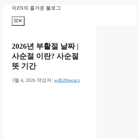
컨
아ZN의 즐거운 블로그
텐
츠
메
뉴
로
건
너
2026년 부활절 날짜 |
뛰
기
사순절 이란? 사순절
뜻 기간
3월 4, 2026
작성자:
wdb20awacs