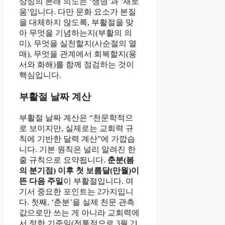
상징의 본래 의도는 ‘생명’과 ‘새로
움’입니다. 다만 문화 요소가 본질
을 대체하지 않도록, 부활절을 맞
아 무엇을 기념하는지(부활의 의
미), 무엇을 실천할지(사순절의 열
매), 무엇을 관계에서 회복할지(용
서와 화해)를 함께 점검하는 것이
핵심입니다.
부활절 날짜 계산
부활절 날짜 계산은 “천문학적으
로 보이지만, 실제로는 교회력 규
칙에 기반한 달력 계산”에 가깝습
니다. 기본 원칙은 널리 알려진 한
줄 규칙으로 요약됩니다.
춘분(봄
의 분기점) 이후 첫 보름달(만월)이
뜬 다음 주일
이 부활절입니다. 여
기서 중요한 포인트는 2가지입니
다. 첫째, ‘춘분’을 실제 천문 관측
값으로만 쓰는 게 아니라 교회력에
서 정한 기준일(전통적으로 3월 21