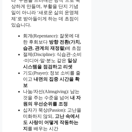
라 ‘구원을 드러내는 방식’으로 묵
상하게 만들며, 부활을 단지 기념
일이 아니라 ‘새로운 삶의 운영체
제’로 받아들이게 하는 데 초점이
있습니다.
회개(Repentance): 잘못에 대
한 후회보다
방향 전환(가치,
습관, 관계의 재정렬)
에 초점
절제(Discipline): 식습관·소비
·미디어·말·분노 같은
일상
시스템을 점검하고 리셋
기도(Prayer): 정보 소비를 줄
이고
내면의 집중 시간을 확
보
나눔/자선(Almsgiving): 남는
것을 주는 수준을 넘어
내 자
원의 우선순위를 조정
십자가 묵상(Passion): 고난을
미화하지 않되,
고난 속에서
도 사랑이 어떻게 작동하는
지
를 배우는 시간