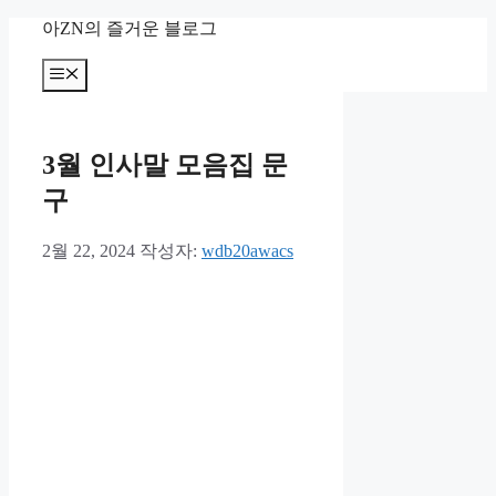
컨
아ZN의 즐거운 블로그
텐
츠
메
뉴
로
건
너
3월 인사말 모음집 문
뛰
기
구
2월 22, 2024
작성자:
wdb20awacs