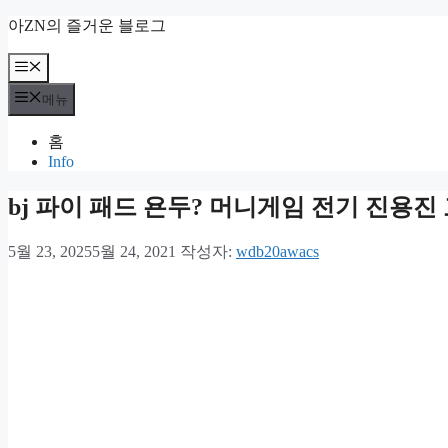
컨
아ZN의 즐거운 블로그
텐
츠
메
뉴
로
메뉴
건
너
홈
뛰
Info
기
bj 파이 패드 욘두? 머니게임 전기 진용
5월 23, 2025
5월 24, 2021
작성자:
wdb20awacs