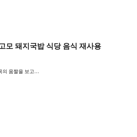
진 고모 돼지국밥 식당 음식 재사용
목의 움짤을 보고…