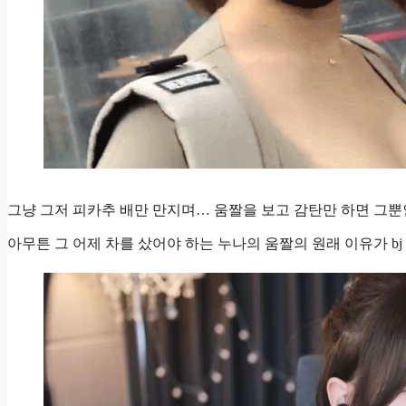
그냥 그저 피카추 배만 만지며… 움짤을 보고 감탄만 하면 그뿐
아무튼 그 어제 차를 샀어야 하는 누나의 움짤의 원래 이유가 b