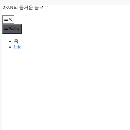
컨
아ZN의 즐거운 블로그
텐
츠
메
뉴
로
메뉴
건
너
홈
뛰
Info
기