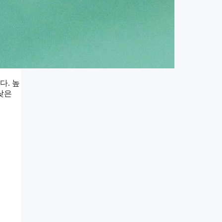
다. 높
낮은